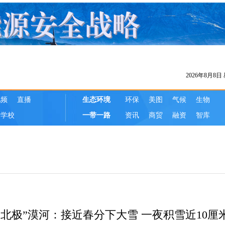
“北极”漠河：接近春分下大雪 一夜积雪近10厘