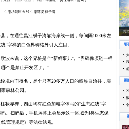
|
来源：
中国环境报
|
作者：李金红
|
责任编辑：赵斌宇
：
生态功能区
红线
生态环境
棋子湾
县，在通往昌江棋子湾靠海岸线一侧，每间隔1000米左
红线”字样的白色界碑格外引人注目。
的欧波来说，这个界桩是个“新鲜事儿”。“界碑像项链一样
哪个是禁止开发区了。”
经境内而得名，是个只有20多万人口的黎族自治县，境
国家森林公园。
柱状界碑，四面均有红色加粗字体写的“生态红线”字
码。扫码后，手机屏幕上会显示这一区域为Ⅰ类生态保
红线管理规定》等法律法规。