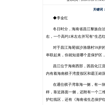
发布时间：2018-11-28 11:14:45
关键词
◆李金红
冬日时分，海南省昌江黎族自治
右，一个高约1米左右并写有“生态
对于昌江海尾镇沙渔塘村59岁
串联起来，你就知道哪个是保护区，
昌江位于海南西部，因昌化江流
内有着海南棋子湾度假区和霸王岭
在通往棋子湾靠海一侧，有一块
样，靠近路面一侧，还附有一个二维
护红线区，还有《海南省生态保护