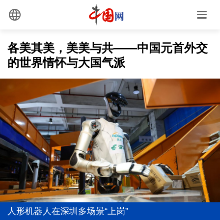
各美其美，美美与共——中国元首外交
的世界情怀与大国气派
真理之光，何以能照亮复兴之路？
1元撬动15.77元！银幕之外，千亿级市场全面爆发