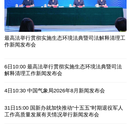
二季度中国清洁能源建设景气指数处于较景气区间
服贸会进入倒计时一个月 180余项创新成果将发布
非必要不乱花 医保个人账户里的钱如何用在刀刃上
"校园贷"换上"新马甲" 警惕暑假期间网络消费陷阱
最高法举行贯彻实施生态环境法典暨司法解释清理工
2026暑期档票房破85亿 已连续30天单日票房破亿
作新闻发布会
美国要"换牌" 伊朗"换将" 美伊博弈变数犹存
6日10:00 最高法举行贯彻实施生态环境法典暨司法
探访泰缅“死亡铁路”，见证日本军国主义侵略罪行
解释清理工作新闻发布会