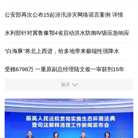
新能源汽车产业链协同发力 产业升级筑牢增长支点
特朗普对外加征关税，为何在国内遭到围攻？
中国网评 | 中国反制体系已成熟，美西方别再误判
公安部再次公布15起涉汛涉灾网络谣言案例
详情
水利部针对冀鲁豫鄂4省启动洪水防御Ⅳ级应急响应
“白海豚”将北上西进，给多地带来极端性强降水
受贿6798万 一重原副总经理陆文俊一审获刑15年
展开
从中国空调热销欧洲，看中国制造惠及全球