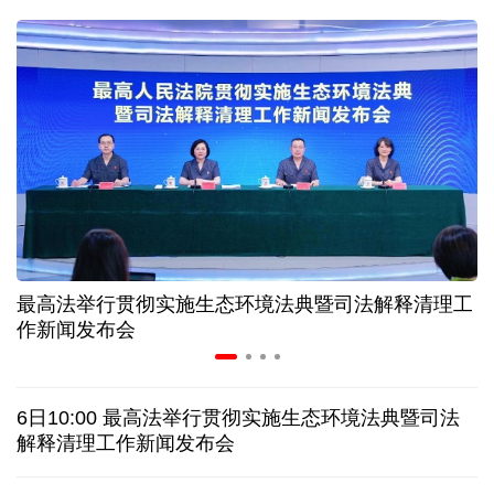
球票撬动全城消费 赛事经济如何将"流量"变"增量"
第五届数贸会将首设Token专区 探索算力贸易新路径
北京：非京籍家庭购房社保个税缴纳年限下调为一年
近346亿元 广东电网交出上半年投资建设亮眼答卷
最高法举行贯彻实施生态环境法典暨司法解释清理工
31省份上半年外贸成绩单出炉 见证产业提质跃迁
作新闻发布会
乌克兰石油公司设施遭遇大规模袭击
6日10:00 最高法举行贯彻实施生态环境法典暨司法
俄黑客称获取北约直接参与袭击俄领土的书面证据
解释清理工作新闻发布会