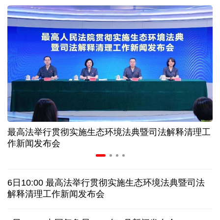
近346亿元 广东电网交出上半年投资建设亮眼答卷
31省份上半年外贸成绩单出炉 见证产业提质跃迁
比一张A4纸还要薄！我国高端钢材迎来密集突破
让药品更好触达患者 多款新药选择网络平台首发
最高法举行贯彻实施生态环境法典暨司法解释清理工
7月份中国仓储指数保持扩张 行业运行韧性较强
作新闻发布会
日本"再军事化"妄动是地区和平稳定真正威胁
6日10:00 最高法举行贯彻实施生态环境法典暨司法
乌总统呼吁向乌提供更多导弹 特朗普：我们也想要
解释清理工作新闻发布会
日本广岛废墟旁响起抗议声：勿忘历史、拒绝拥核