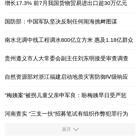
增长17.3% 前7月我国货物贸易进出口超30万亿元
国防部：中国军队坚决反制任何闹海挑衅图谋
南水北调中线工程调水800亿立方米 惠及1.18亿群众
贵州遵义市人大常委会副主任刘东明接受审查调查
自然资源部对浙江福建启动地质灾害防御Ⅳ级响应
"梅姨案"被拐儿童父亲申军良：盼梅姨早日受严惩
河南查实 "三支一扶"招募笔试有组织作弊犯罪行为
展开
东航：国内客票提前14天免费退改