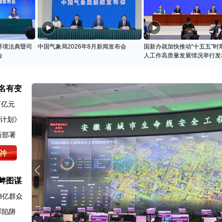
环境法典暨司
中国气象局2026年8月新闻发布会
国新办就加快推动“十五五”时
会
人工作高质量发展情况举行发
名有变
万亿元
动计划》
新部署
衅图谋
8亿群众
罪陷阱