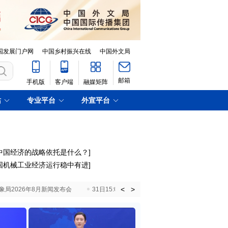
国发展门户网
中国乡村振兴在线
中国外文局
邮箱
手机版
客户端
融媒矩阵
站
专业平台
外宣平台
中国经济的战略依托是什么？
]
国机械工业经济运行稳中有进
]
<
>
国气象局2026年8月新闻发布会
31日15:00 国新办就加快推动“十五五”时期退