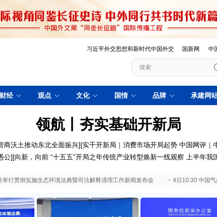
习近平外交思想和新时代中国外交
国新网
中
财经
观点
文化
国情
品牌
承建网
领航丨夯实基础开新局
营商沃土推动东北全面振兴
][
实干开新局｜消费市场开局起势
中国网评｜
愚公
][
向新，向前
“十五五”开局之年传统产业转型焕新一线观察
上半年我
 最高法举行贯彻实施生态环境法典暨司法解释清理工作新闻发布会
4日10:30 中