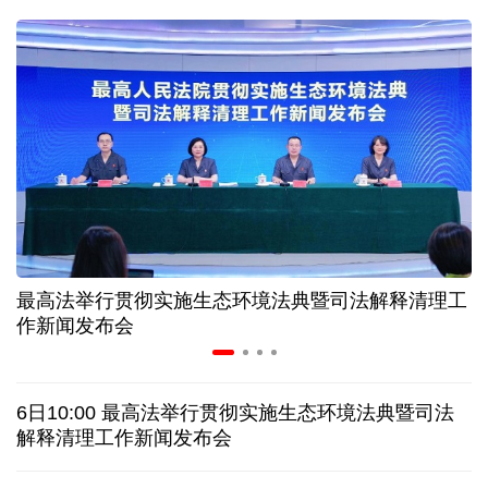
二季度中国清洁能源建设景气指数处于较景气区间
服贸会进入倒计时一个月 180余项创新成果将发布
非必要不乱花 医保个人账户里的钱如何用在刀刃上
"校园贷"换上"新马甲" 警惕暑假期间网络消费陷阱
最高法举行贯彻实施生态环境法典暨司法解释清理工
2026暑期档票房破85亿 已连续30天单日票房破亿
作新闻发布会
美国要"换牌" 伊朗"换将" 美伊博弈变数犹存
6日10:00 最高法举行贯彻实施生态环境法典暨司法
泰国暖武里府行政组织办公楼发生枪击 主席重伤
解释清理工作新闻发布会