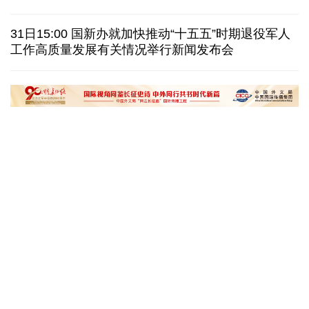
巴西降级与阿根廷关系 阿称驻巴大使将"回国休假"
31日15:00 国新办就加快推动“十五五”时期退役军人
工作高质量发展有关情况举行新闻发布会
德国机场发现一架携爆炸物无人机 非业余人士所为
韩国总统要求加速整合军校 防范再度发生军事政变
黄河壶口瀑布金瀑奔涌
在雄安，看见“城市
读懂中国