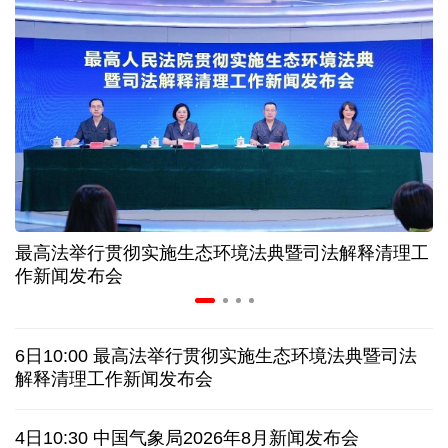
入境游火热 前7月北京离境退税各项数据均创新高
我国自阿根廷进口的牛肉已达到规定数量的50%
上半年我国黄金消费量511.412吨 同比增长1.23%
AI客服承诺不实、人工客服接入困难 中消协回应
最高法举行贯彻实施生态环境法典暨司法解释清理工
数据有了“身份证” 我国正稳步推进数据产权登记
作新闻发布会
高市早苗就“无核三原则”的表态含糊其辞
6日10:00 最高法举行贯彻实施生态环境法典暨司法
白宫否认特朗普与赫格塞思因弹药库存短缺发生争执
解释清理工作新闻发布会
美媒称美国增派人手 在古巴加大力度开展情报活动
4日10:30 中国气象局2026年8月新闻发布会