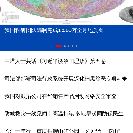
我国科研团队编制完成1∶500万全月地质图
中塔人士共话《习近平谈治国理政》第五卷
司法部部署司法行政系统开展深化扫黑除恶专项斗争
我国对派拓公司在华销售产品启动网络安全审查
防减救灾一线见闻丨高温持续,多地旱涝同防保民生
长江十年行｜重庆铜锣山矿公园：又见“靠山吃山”