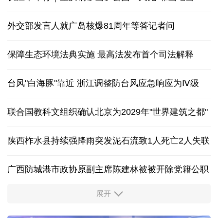
外交部发言人就广岛核爆81周年等答记者问
保障生态环境法典实施 最高法发布首个司法解释
台风"白海豚"靠近 浙江调整防台风应急响应为Ⅳ级
联合国教科文组织确认北京为2029年"世界建筑之都"
陕西柞水县持续强降雨突发泥石流致1人死亡2人失联
广西防城港市政协原副主席陈建林被被开除党籍公职
展开
中国多地出台带薪休假新政 释放消费潜力