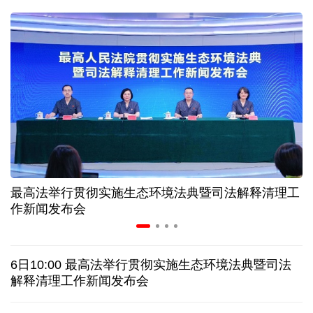
球票撬动全城消费 赛事经济如何将"流量"变"增量"
第五届数贸会将首设Token专区 探索算力贸易新路径
北京：非京籍家庭购房社保个税缴纳年限下调为一年
近346亿元 广东电网交出上半年投资建设亮眼答卷
最高法举行贯彻实施生态环境法典暨司法解释清理工
31省份上半年外贸成绩单出炉 见证产业提质跃迁
作新闻发布会
乌克兰石油公司设施遭遇大规模袭击
6日10:00 最高法举行贯彻实施生态环境法典暨司法
俄黑客称获取北约直接参与袭击俄领土的书面证据
解释清理工作新闻发布会