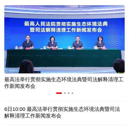
二季度中国清洁能源建设景气指数处于较景气区间
服贸会进入倒计时一个月 180余项创新成果将发布
非必要不乱花 医保个人账户里的钱如何用在刀刃上
"校园贷"换上"新马甲" 警惕暑假期间网络消费陷阱
最高法举行贯彻实施生态环境法典暨司法解释清理工
2026暑期档票房破85亿 已连续30天单日票房破亿
作新闻发布会
美国要"换牌" 伊朗"换将" 美伊博弈变数犹存
6日10:00 最高法举行贯彻实施生态环境法典暨司法
探访泰缅“死亡铁路”，见证日本军国主义侵略罪行
解释清理工作新闻发布会