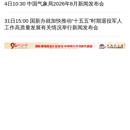
泰国暖武里府行政组织办公楼发生枪击 主席重伤
4日10:30 中国气象局2026年8月新闻发布会
西班牙对意大利“报复”实施 首日入境检查约200人
31日15:00 国新办就加快推动“十五五”时期退役军人
工作高质量发展有关情况举行新闻发布会
俄国防部:拦截285架乌克兰无人机并对乌发动空袭
民调:韩国总统李在明施政好评率降至43.3%创新低
文化奇遇记｜课本上的名曲跃然
一杯新鲜的榴莲咖
眼前，沉浸式感受千年乐声
进了现实