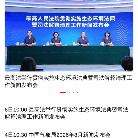
高温下用电负荷创新高 解码今夏的清凉底气
活力中国调研行丨弯道超车 如何“皖”美提速
年中经济观察 服务实体经济 财政金融打出"组合拳"
7月份中国仓储指数保持扩张 行业运行韧性较强
最高法举行贯彻实施生态环境法典暨司法解释清理工
小球赛撬动大消费 体育赛事激活城市发展新动能
作新闻发布会
日本执政当局应停止在核问题上玩火
6日10:00 最高法举行贯彻实施生态环境法典暨司法
俄黑客称获取北约直接参与袭击俄领土证据
解释清理工作新闻发布会
全球媒体聚焦︱外媒：美国劳动力市场正在走弱
4日10:30 中国气象局2026年8月新闻发布会