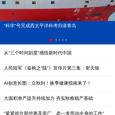
“科学”号完成西太平洋科考归港青岛
从“三个时间刻度”感悟新时代中国
人民陆军《奋楫之“陆”》宣传片第三集：射天狼
AI创意长图：立秋到！换季健康指南来了！
大面积单产提升持续加力 夯实秋粮稳产基础
“紧紧抓住那些惠及面广、牵一发而动全身的工作”