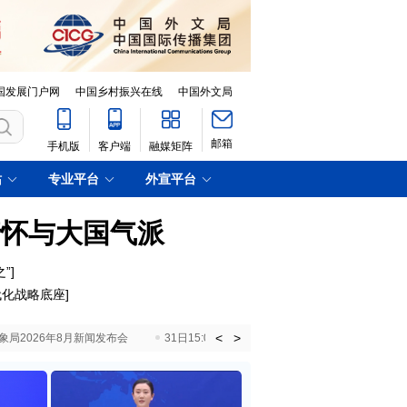
国发展门户网
中国乡村振兴在线
中国外文局
邮箱
手机版
客户端
融媒矩阵
站
专业平台
外宣平台
情怀与大国气派
”
]
代化战略底座
]
<
>
国气象局2026年8月新闻发布会
31日15:00 国新办就加快推动“十五五”时期退