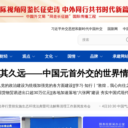
习近平外交思想和新时代中国外交
国新网
中
财经
观点
文化
国情
品牌
承建网
其久远——中国元首外交的世界
以党的政治建设为统领加强党的各方面建设
][
学习·知行丨“敦煌，我心向往之
国货物贸易进出口超30万亿元
][
各地加速落地“六张网”建设 夯实中国式现
 最高法举行贯彻实施生态环境法典暨司法解释清理工作新闻发布会
4日10:30 中