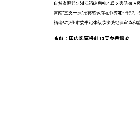
自然资源部对浙江福建启动地质灾害防御Ⅳ
河南"三支一扶"招募笔试存在作弊犯罪行为
福建省泉州市委书记张毅恭接受纪律审查和
打卡 定格丹霞美景
东航：国内客票提前14天免费退改
近346亿元 广东电网交出上半年投资建设亮
31省份上半年外贸成绩单出炉 见证产业提质
比一张A4纸还要薄！我国高端钢材迎来密集
让药品更好触达患者 多款新药选择网络平台
7月份中国仓储指数保持扩张 行业运行韧性
日本"再军事化"妄动是地区和平稳定真
乌总统呼吁向乌提供更多导弹 特朗普：我们
日本广岛废墟旁响起抗议声：勿忘历史、拒
泰国发生校园枪击案 致7人死亡 17人伤
凶手