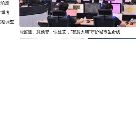
级响应
将重考
监察调查
能监测、慧预警、快处置，“智慧大脑”守护城市生命线
眼答卷
跃迁
突破
首发
“十五五”开局之年传统产业转型焕
黄河壶口瀑布金瀑奔涌
较强
新一线观察
正威胁
也想要
绝拥核
疑自杀
中国3分钟
|
85年后，我们为何仍
中国名医
|
北京中医医院佟