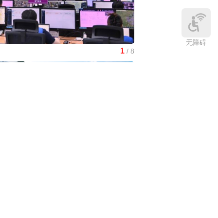
无障碍
1
/
8
红山文化新发掘持续补全中
中国3分钟
|
在雄安，看见“城市让
生活更美好”
庆:有一
中国访谈
|
“十五五”时期应对气候