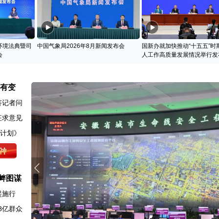
环境法典暨司
中国气象局2026年8月新闻发布会
国新办就加快推动“十五五”时
会
人工作高质量发展情况举行发
名有变
答记者问
征求意见
动计划》
衅图谋
起施行
8亿群众