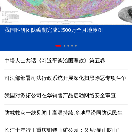
我国科研团队编制完成1∶500万全月地质图
中塔人士共话《习近平谈治国理政》第五卷
司法部部署司法行政系统开展深化扫黑除恶专项斗争
我国对派拓公司在华销售产品启动网络安全审查
防减救灾一线见闻丨高温持续,多地旱涝同防保民生
长江十年行｜重庆铜锣山矿公园：又见“靠山吃山”