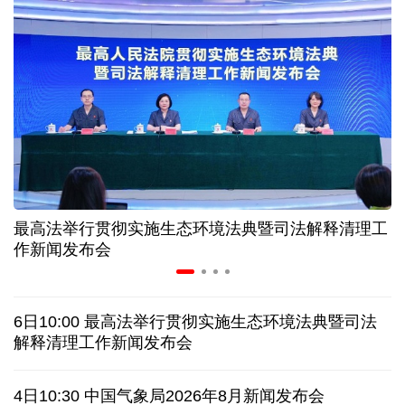
入境游火热 前7月北京离境退税各项数据均创新高
我国自阿根廷进口的牛肉已达到规定数量的50%
上半年我国黄金消费量511.412吨 同比增长1.23%
AI客服承诺不实、人工客服接入困难 中消协回应
最高法举行贯彻实施生态环境法典暨司法解释清理工
数据有了“身份证” 我国正稳步推进数据产权登记
作新闻发布会
高市早苗就“无核三原则”的表态含糊其辞
6日10:00 最高法举行贯彻实施生态环境法典暨司法
白宫否认特朗普与赫格塞思因弹药库存短缺发生争执
解释清理工作新闻发布会
美媒称美国增派人手 在古巴加大力度开展情报活动
4日10:30 中国气象局2026年8月新闻发布会