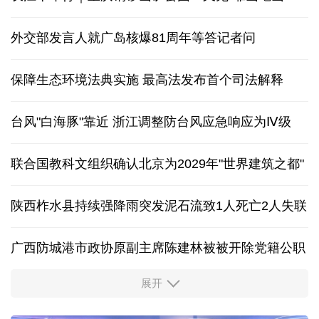
外交部发言人就广岛核爆81周年等答记者问
保障生态环境法典实施 最高法发布首个司法解释
台风"白海豚"靠近 浙江调整防台风应急响应为Ⅳ级
联合国教科文组织确认北京为2029年"世界建筑之都"
陕西柞水县持续强降雨突发泥石流致1人死亡2人失联
广西防城港市政协原副主席陈建林被被开除党籍公职
展开
中国多地出台带薪休假新政 释放消费潜力