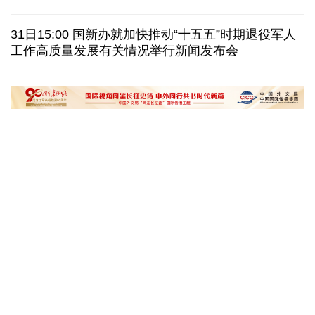
巴西降级与阿根廷关系 阿称驻巴大使将"回国休假"
31日15:00 国新办就加快推动“十五五”时期退役军人
工作高质量发展有关情况举行新闻发布会
德国机场发现一架携爆炸物无人机 非业余人士所为
韩国总统要求加速整合军校 防范再度发生军事政变
黄河壶口瀑布金瀑奔涌
在雄安，看见“城市
读懂中国