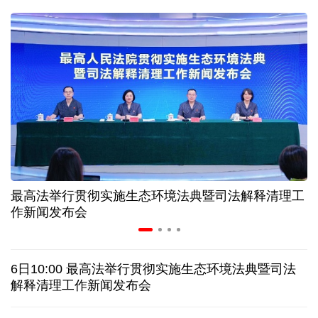
球票撬动全城消费 赛事经济如何将"流量"变"增量"
第五届数贸会将首设Token专区 探索算力贸易新路径
北京：非京籍家庭购房社保个税缴纳年限下调为一年
近346亿元 广东电网交出上半年投资建设亮眼答卷
最高法举行贯彻实施生态环境法典暨司法解释清理工
31省份上半年外贸成绩单出炉 见证产业提质跃迁
作新闻发布会
乌克兰石油公司设施遭遇大规模袭击
6日10:00 最高法举行贯彻实施生态环境法典暨司法
俄黑客称获取北约直接参与袭击俄领土的书面证据
解释清理工作新闻发布会