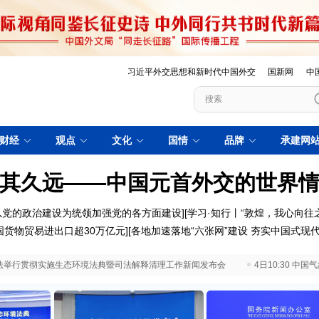
习近平外交思想和新时代中国外交
国新网
中
财经
观点
文化
国情
品牌
承建网
其久远——中国元首外交的世界
以党的政治建设为统领加强党的各方面建设
][
学习·知行丨“敦煌，我心向往之
国货物贸易进出口超30万亿元
][
各地加速落地“六张网”建设 夯实中国式现
 最高法举行贯彻实施生态环境法典暨司法解释清理工作新闻发布会
4日10:30 中