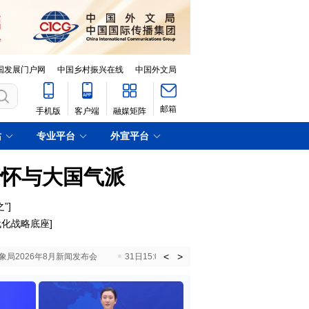
国发展门户网
中国乡村振兴在线
中国外文局
邮箱
手机版
客户端
融媒矩阵
站
专业平台
外宣平台
情怀与大国气派
”
]
代化战略底座
]
<
>
国气象局2026年8月新闻发布会
31日15:00 国新办就加快推动“十五五”时期退