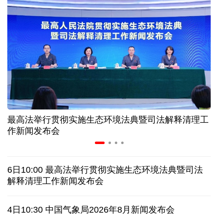
近346亿元 广东电网交出上半年投资建设亮眼答卷
31省份上半年外贸成绩单出炉 见证产业提质跃迁
比一张A4纸还要薄！我国高端钢材迎来密集突破
让药品更好触达患者 多款新药选择网络平台首发
最高法举行贯彻实施生态环境法典暨司法解释清理工
7月份中国仓储指数保持扩张 行业运行韧性较强
作新闻发布会
日本"再军事化"妄动是地区和平稳定真正威胁
6日10:00 最高法举行贯彻实施生态环境法典暨司法
乌总统呼吁向乌提供更多导弹 特朗普：我们也想要
解释清理工作新闻发布会
日本广岛废墟旁响起抗议声：勿忘历史、拒绝拥核
4日10:30 中国气象局2026年8月新闻发布会