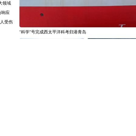
大领域
急响应
6人受伤
“科学”号完成西太平洋科考归港青岛
增量"
易新路径
调为一年
眼答卷
“十五五”开局之年传统产业转型焕
黄河壶口瀑布金瀑奔涌
跃迁
新一线观察
面证据
暂停令
不会撤销
中国3分钟
|
85年后，我们为何仍
中国名医
|
北京中医医院佟