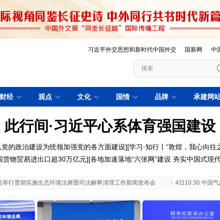
习近平外交思想和新时代中国外交
国新网
中
财经
观点
文化
国情
品牌
承建网
此行间·习近平心系体育强国建设
以党的政治建设为统领加强党的各方面建设
][
学习·知行丨“敦煌，我心向往之
国货物贸易进出口超30万亿元
][
各地加速落地“六张网”建设 夯实中国式现
 最高法举行贯彻实施生态环境法典暨司法解释清理工作新闻发布会
4日10:30 中