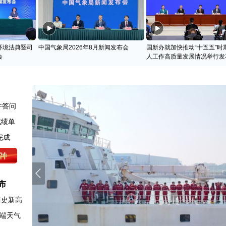
环境法典暨司
中国气象局2026年8月新闻发布会
国新办就加快推动“十五五”时
会
人工作高质量发展情况举行发
并答问
成绩单
完成
布
历史新高
端天气