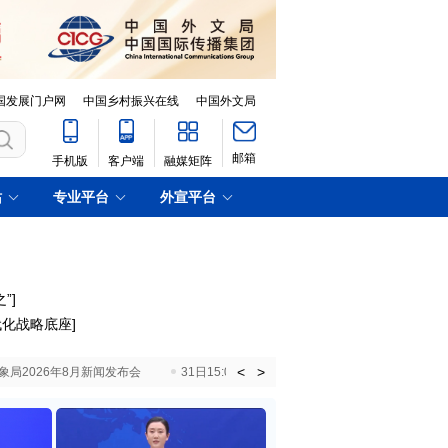
国发展门户网
中国乡村振兴在线
中国外文局
邮箱
手机版
客户端
融媒矩阵
站
专业平台
外宣平台
”
]
代化战略底座
]
<
>
国气象局2026年8月新闻发布会
31日15:00 国新办就加快推动“十五五”时期退