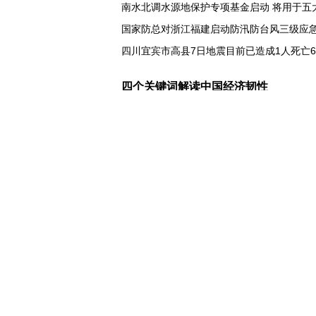
南水北调水源地保护专项基金启动 将用于五
国家防总对浙江福建启动防汛防台风三级应
四川宜宾市高县7日地震目前已造成1人死亡
人气旺
四个关键词解读中国经济韧性
球票撬动全城消费 赛事经济如何将"流量"变"
第五届数贸会将首设Token专区 探索算力贸
北京：非京籍家庭购房社保个税缴纳年限下
近346亿元 广东电网交出上半年投资建设亮
31省份上半年外贸成绩单出炉 见证产业提质
乌克兰石油公司设施遭遇大规模袭击
俄黑客称获取北约直接参与袭击俄领土的书
美国上诉法院维持对白宫宴会厅改造项目的
西班牙要求意大利取消针对性旅客边检
意: