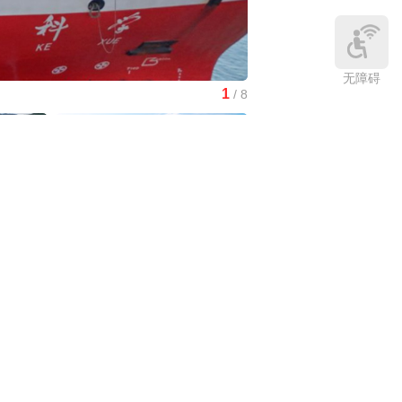
无障碍
1
/
8
南水北调中线工程调水突破8
中国3分钟
|
在雄安，看见“城市让
生活更美好”
庆:有一
中国访谈
|
“十五五”时期应对气候