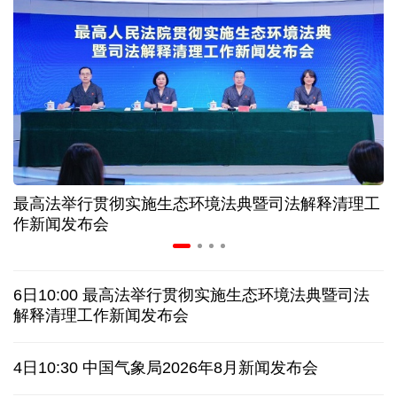
情满天山 援疆印记丨安徽支教生赢得桃李秀昆仑
从助力重建家园到治理乡村西藏扎西岗乡的乡贤力量
上半年医药工业创新加速突破 研发实力不断提升
最高法举行贯彻实施生态环境法典暨司法解释清理工
夏日经济乘“热”而上 消费市场向“新”而行
作新闻发布会
架起巴西和中国人民相知相亲的桥梁
6日10:00 最高法举行贯彻实施生态环境法典暨司法
南京大屠杀历史不容篡改 日本打“核爆”牌洗不掉血债
解释清理工作新闻发布会
深山里的全球冠军：海外“Z世代”在黔读懂中国机遇
4日10:30 中国气象局2026年8月新闻发布会