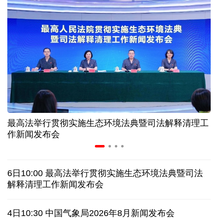
高温下用电负荷创新高 解码今夏的清凉底气
活力中国调研行丨弯道超车 如何“皖”美提速
7月份中国仓储指数保持扩张 行业运行韧性较强
小球赛撬动大消费 体育赛事激活城市发展新动能
最高法举行贯彻实施生态环境法典暨司法解释清理工
“电影+文旅”深度融合 光影经济撬动暑期消费新蓝海
作新闻发布会
日本执政当局应停止在核问题上玩火
6日10:00 最高法举行贯彻实施生态环境法典暨司法
俄黑客称获取北约直接参与袭击俄领土证据
解释清理工作新闻发布会
全球媒体聚焦︱外媒：美国劳动力市场正在走弱
4日10:30 中国气象局2026年8月新闻发布会