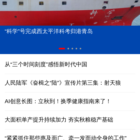
“科学”号完成西太平洋科考归港青岛
从“三个时间刻度”感悟新时代中国
人民陆军《奋楫之“陆”》宣传片第三集：射天狼
AI创意长图：立秋到！换季健康指南来了！
大面积单产提升持续加力 夯实秋粮稳产基础
“紧紧抓住那些惠及面广、牵一发而动全身的工作”