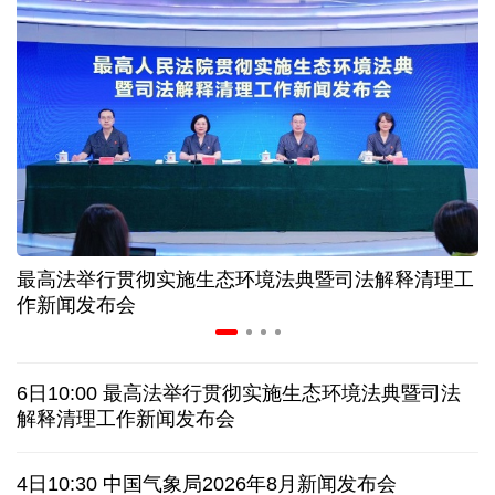
入境游火热 前7月北京离境退税各项数据均创新高
我国自阿根廷进口的牛肉已达到规定数量的50%
上半年我国黄金消费量511.412吨，同比增长1.23%
AI客服承诺不实、人工客服接入困难 中消协回应
最高法举行贯彻实施生态环境法典暨司法解释清理工
数据有了“身份证” 我国正稳步推进数据产权登记
作新闻发布会
协议接近达成 伊朗披露海峡新航道通行细节
6日10:00 最高法举行贯彻实施生态环境法典暨司法
白宫否认特朗普与赫格塞思因弹药库存短缺发生争执
解释清理工作新闻发布会
美媒称美国增派人手 在古巴加大力度开展情报活动
4日10:30 中国气象局2026年8月新闻发布会