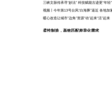
三峡文脉传承寻“妙法” 科技赋能古迹更“年轻”
视频丨今年第13号台风“白海豚”逼近 各地加
暖心改造让城市“边角”资源“动”起来“活”起来
洪水洪峰过境同江
柔性制造，高效匹配差异化需求
高温下用电负荷创新高 解码今夏的清凉底气
活力中国调研行丨弯道超车 如何“皖”美提速
7月份中国仓储指数保持扩张 行业运行韧性
小球赛撬动大消费 体育赛事激活城市发展新
“电影+文旅”深度融合 光影经济撬动暑期消
日本执政当局应停止在核问题上玩火
俄黑客称获取北约直接参与袭击俄领土证据
外媒说丨中国在非洲青年群体中的好感度稳
我国学者发现银河系外围气体盘呈现波纹状