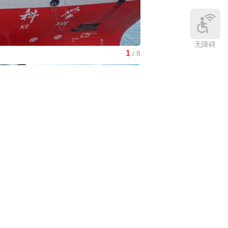
无障碍
1
/
8
南水北调中线工程调水突破8
中国3分钟
|
在雄安，看见“城市让
生活更美好”
庆:有一
中国访谈
|
“十五五”时期应对气候