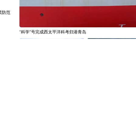
紧防范
“科学”号完成西太平洋科考归港青岛
较强
动能
“十五五”开局之年传统产业转型焕
黄河壶口瀑布金瀑奔涌
费新蓝海
新一线观察
步上升
褶皱结构
中国3分钟
|
85年后，我们为何仍
中国名医
|
北京中医医院佟