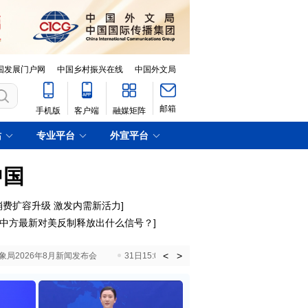
国发展门户网
中国乡村振兴在线
中国外文局
邮箱
手机版
客户端
融媒矩阵
站
专业平台
外宣平台
中国
消费扩容升级 激发内需新活力
]
中方最新对美反制释放出什么信号？
]
<
>
国气象局2026年8月新闻发布会
31日15:00 国新办就加快推动“十五五”时期退