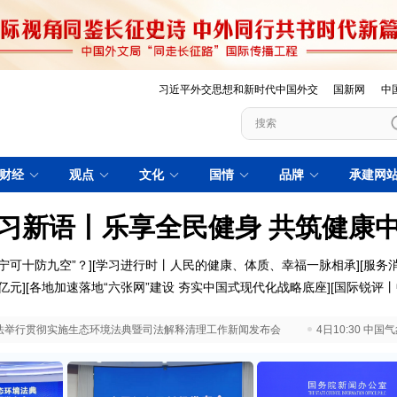
习近平外交思想和新时代中国外交
国新网
中
财经
观点
文化
国情
品牌
承建网
习新语丨乐享全民健身 共筑健康
宁可十防九空”？
][
学习进行时丨人民的健康、体质、幸福一脉相承]
[
服务
亿元
][
各地加速落地“六张网”建设 夯实中国式现代化战略底座
][
国际锐评丨
 最高法举行贯彻实施生态环境法典暨司法解释清理工作新闻发布会
4日10:30 中