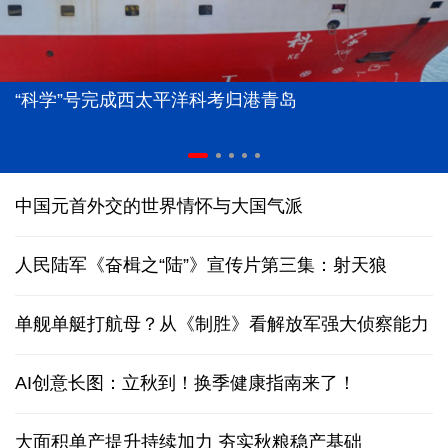
“科学”号完成西太平洋科考归港青岛
中国元首外交的世界情怀与大国气派
人民陆军《奋楫之“陆”》宣传片第三集：射天狼
单舰单艇打航母？从《制胜》看解放军强大侦察能力
AI创意长图：立秋到！换季健康指南来了！
大面积单产提升持续加力 夯实秋粮稳产基础