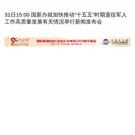
一无人机自罗马尼亚方向进入保加利亚领空后爆炸
31日15:00 国新办就加快推动“十五五”时期退役军人
美国AI频频翻车，智能体自主攻击真人隐患浮上水面
工作高质量发展有关情况举行新闻发布会
匈牙利执政党宣布提名前最高法院院长为总统候选人
俄黑客称获取北约直接参与袭击俄领土证据
“十五五”开局之年传统产业转型焕
黄河壶口瀑布金瀑
新一线观察
读懂中国