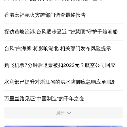
香港宏福苑火灾跨部门调查最终报告
探访黄岐渔港:台风逐步逼近 "智慧眼"守护千艘渔船
台风“白海豚”将影响湖北 相关部门发布风险提示
购飞机票7分钟后退票被扣2022元？航空公司回应
水利部已提升对浙江省的洪水防御应急响应至Ⅲ级
万里丝路见证“中国制造”的千年之变
展开
服务实体经济 财政金融打出“组合拳”