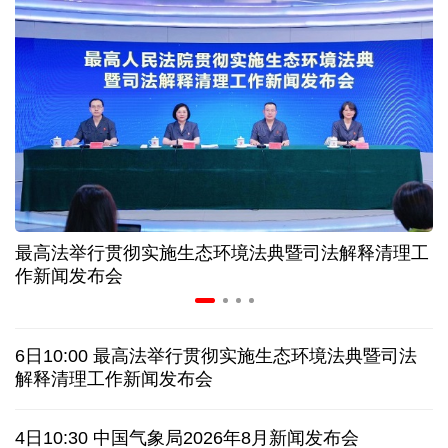
美媒:多场景低成本应用 中国让AI变得更具实用价值
上半年机械工业规上企业实现营业收入同比增长
6.5%
“零关税”实施100天 见证中非合作新气象
高温下用电负荷创新高 解码今夏的清凉底气
最高法举行贯彻实施生态环境法典暨司法解释清理工
作新闻发布会
活力中国调研行丨弯道超车 如何“皖”美提速
老挝国会主席赛宋蓬逝世
6日10:00 最高法举行贯彻实施生态环境法典暨司法
解释清理工作新闻发布会
伊朗：与阿曼“接近”达成协议但并不意味重开海峡
4日10:30 中国气象局2026年8月新闻发布会