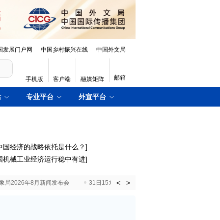
国发展门户网
中国乡村振兴在线
中国外文局
邮箱
手机版
客户端
融媒矩阵
站
专业平台
外宣平台
中国经济的战略依托是什么？
]
国机械工业经济运行稳中有进
]
<
>
国气象局2026年8月新闻发布会
31日15:00 国新办就加快推动“十五五”时期退