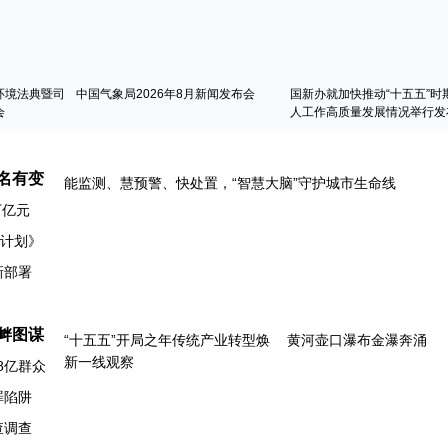
环境法典暨司
中国气象局2026年8月新闻发布会
国新办就加快推动“十五五”时
会
人工作高质量发展情况举行发
名有变
万亿元
动计划》
新部署
衅图谋
8亿群众
罪陷阱