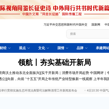
习近平外交思想和新时代中国外交
国新网
中
财经
观点
文化
国情
品牌
承建网
领航丨夯实基础开新局
营商沃土推动东北全面振兴
][
实干开新局｜消费市场开局起势
中国网评｜
愚公
][
向新，向前
“十五五”开局之年传统产业转型焕新一线观察
上半年我
 最高法举行贯彻实施生态环境法典暨司法解释清理工作新闻发布会
4日10:30 中