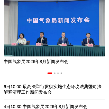
AI客服承诺不实、人工客服接入困难 中消协回应
数据有了“身份证” 我国正稳步推进数据产权登记
前7月海南离岛免税购物额216亿元 同比增长17.9%
60余国家、地区和国际组织在今年服贸会设展办会
中国气象局2026年8月新闻发布会
"一公里"产业链出圈 深圳华强北迎来全球采购热潮
协议接近达成 伊朗披露海峡新航道通行细节
6日10:00 最高法举行贯彻实施生态环境法典暨司法
美媒称美国增派人手 在古巴加大力度开展情报活动
解释清理工作新闻发布会
巴西降级与阿根廷关系 阿称驻巴大使将“回国休假”
4日10:30 中国气象局2026年8月新闻发布会