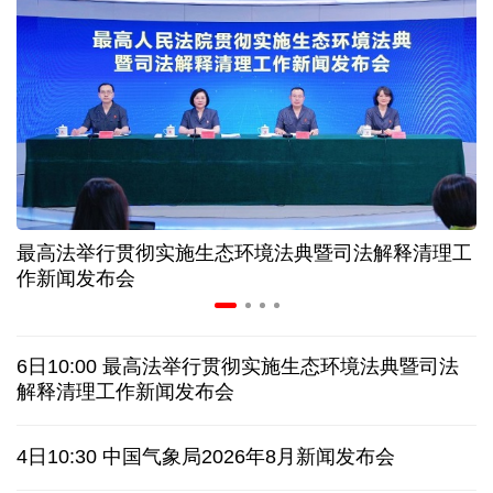
历经十余年，西藏南木林：昔日荒河滩 今时富绿洲
情满天山 援疆印记丨安徽支教生赢得桃李秀昆仑
从助力重建家园到治理乡村西藏扎西岗乡的乡贤力量
最高法举行贯彻实施生态环境法典暨司法解释清理工
上半年医药工业创新加速突破 研发实力不断提升
作新闻发布会
架起巴西和中国人民相知相亲的桥梁
6日10:00 最高法举行贯彻实施生态环境法典暨司法
南京大屠杀历史不容篡改 日本打“核爆”牌洗不掉血债
解释清理工作新闻发布会
深山里的全球冠军：海外“Z世代”在黔读懂中国机遇
4日10:30 中国气象局2026年8月新闻发布会