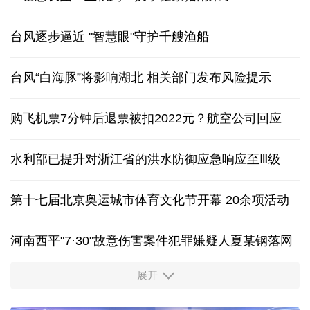
台风逐步逼近 "智慧眼"守护千艘渔船
台风“白海豚”将影响湖北 相关部门发布风险提示
购飞机票7分钟后退票被扣2022元？航空公司回应
水利部已提升对浙江省的洪水防御应急响应至Ⅲ级
第十七届北京奥运城市体育文化节开幕 20余项活动
河南西平"7·30"故意伤害案件犯罪嫌疑人夏某钢落网
展开
服务实体经济 财政金融打出“组合拳”