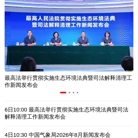
美媒:多场景低成本应用 中国让AI变得更具实用价值
上半年机械工业规上企业实现营业收入同比增长
6.5%
“零关税”实施100天 见证中非合作新气象
高温下用电负荷创新高 解码今夏的清凉底气
最高法举行贯彻实施生态环境法典暨司法解释清理工
作新闻发布会
活力中国调研行丨弯道超车 如何“皖”美提速
老挝国会主席赛宋蓬逝世
6日10:00 最高法举行贯彻实施生态环境法典暨司法
解释清理工作新闻发布会
伊朗：与阿曼“接近”达成协议但并不意味重开海峡
4日10:30 中国气象局2026年8月新闻发布会