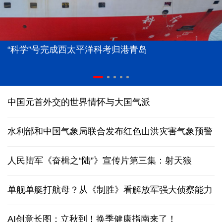
“科学”号完成西太平洋科考归港青岛
中国元首外交的世界情怀与大国气派
水利部和中国气象局联合发布红色山洪灾害气象预警
人民陆军《奋楫之“陆”》宣传片第三集：射天狼
单舰单艇打航母？从《制胜》看解放军强大侦察能力
AI创意长图：立秋到！换季健康指南来了！