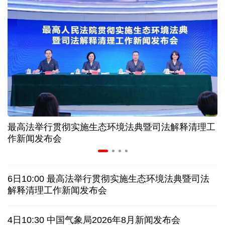
入境游火热 前7月北京离境退税各项数据均创新高
我国自阿根廷进口的牛肉已达到规定数量的50%
上半年我国黄金消费量511.412吨，同比增长1.23%
AI客服承诺不实、人工客服接入困难 中消协回应
最高法举行贯彻实施生态环境法典暨司法解释清理工
数据有了“身份证” 我国正稳步推进数据产权登记
作新闻发布会
协议接近达成 伊朗披露海峡新航道通行细节
6日10:00 最高法举行贯彻实施生态环境法典暨司法
白宫否认特朗普与赫格塞思因弹药库存短缺发生争执
解释清理工作新闻发布会
美媒称美国增派人手 在古巴加大力度开展情报活动
4日10:30 中国气象局2026年8月新闻发布会