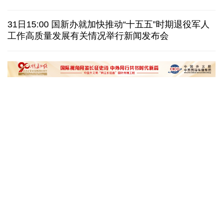
巴西降级与阿根廷关系 阿称驻巴大使将“回国休假”
31日15:00 国新办就加快推动“十五五”时期退役军人
工作高质量发展有关情况举行新闻发布会
德国机场发现一架携爆炸物无人机 非业余人士所为
韩国总统要求加速整合军校 防范再度发生军事政变
黄河壶口瀑布金瀑奔涌
在雄安，看见“城市
读懂中国