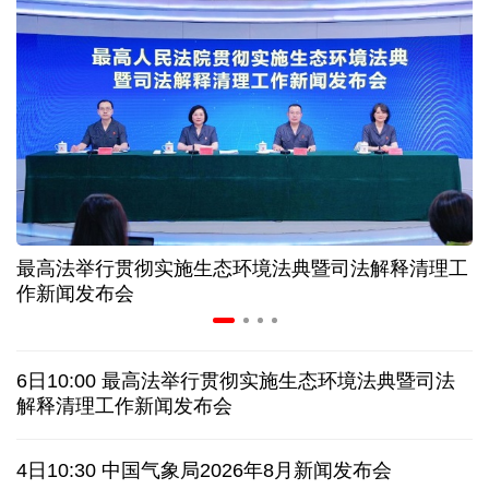
近346亿元 广东电网交出上半年投资建设亮眼答卷
31省份上半年外贸成绩单出炉 见证产业提质跃迁
比一张A4纸还要薄！我国高端钢材迎来密集突破
让药品更好触达患者 多款新药选择网络平台首发
最高法举行贯彻实施生态环境法典暨司法解释清理工
7月份中国仓储指数保持扩张 行业运行韧性较强
作新闻发布会
日本"再军事化"妄动是地区和平稳定真正威胁
6日10:00 最高法举行贯彻实施生态环境法典暨司法
乌总统呼吁向乌提供更多导弹 特朗普：我们也想要
解释清理工作新闻发布会
日本广岛废墟旁响起抗议声：勿忘历史、拒绝拥核
4日10:30 中国气象局2026年8月新闻发布会