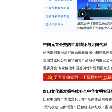
中宣部新闻发布会
国新办新闻发布会
最高法举行贯彻实施生态
采访信息平台
法解释清理工作新闻发布
中国元首外交的世界情怀与大国气派
司法部部署司法行政系统开展深化扫黑除恶
我国对派拓公司在华销售产品启动网络安全
重要升级 专家解读中国首例对外贸易国家安
红山文化新发掘持续补全中华文明实证
庆祝中国共产党成立105周年名家作品展在
“荒岛改造”自由惬意？已触碰法律红线！案