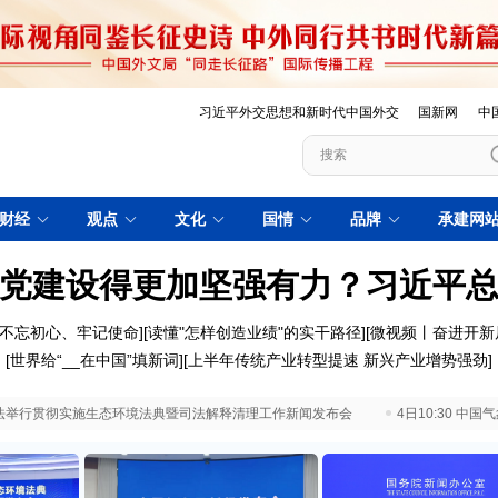
习近平外交思想和新时代中国外交
国新网
中
财经
观点
文化
国情
品牌
承建网
党建设得更加坚强有力？习近平
不忘初心、牢记使命
][
读懂"怎样创造业绩"的实干路径
][
微视频丨奋进开新
[
世界给“__在中国”填新词
][
上半年传统产业转型提速 新兴产业增势强劲
]
 最高法举行贯彻实施生态环境法典暨司法解释清理工作新闻发布会
4日10:30 中