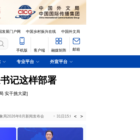
国发展门户网
中国乡村振兴在线
中国外文局
邮箱
手机版
客户端
融媒矩阵
站
专业平台
外宣平台
总书记这样部署
局 实干挑大梁
]
<
>
国气象局2026年8月新闻发布会
31日15:00 国新办就加快推动“十五五”时期退