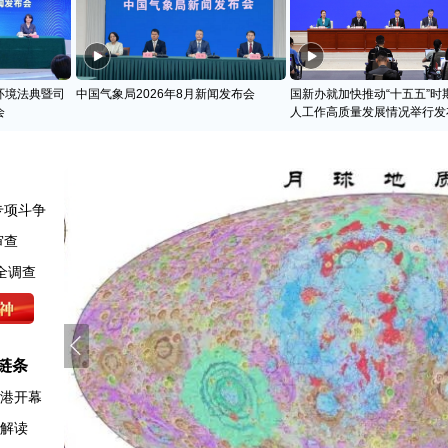
环境法典暨司
中国气象局2026年8月新闻发布会
国新办就加快推动“十五五”时
会
人工作高质量发展情况举行发
专项斗争
审查
全调查
链条
香港开幕
例解读