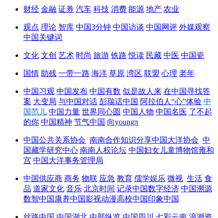
财经
金融
证券
汽车
科技
消费
能源
地产
农业
观点
理论
智库
中国3分钟
中国访谈
中国网评
外媒观察
中国关键词
文化
文创
艺术
时尚
旅游
铁路
悦读
民藏
中医
中国瓷
国情
助残
一带一路
海洋
草原
湾区
联盟
心理
老年
中国习观
中国发布
中国有数
似是故人来
在中国寻找答
案
大变局
与中国对话
彭瑞话中国
阿拉伯人“心”体验
中
国范儿
中国力量
世界同心圆
中国人物
中国名医
了不起
的你
中国精神
节气中国
向youngπ
中国公共关系协会
南南合作知识分享
中国大洋协会
中
国藏学研究中心
南南人权论坛
中国妇女儿童博物馆
雍和
宫
中国大洋事务管理局
中国供应商
商务
物联
应急
教育
儒学
娱乐
微视
生活
食
品
道家文化
音乐
北京时间
记录中国
数字经济
中国溯源
数智中国
康养中国
影视
动漫
高校中国
印象中国
丝路中国
中国湖北
中部纵览
中国四川
七彩云南
浪潮资