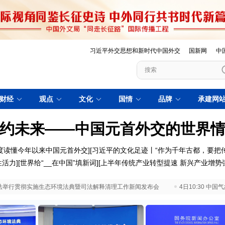
习近平外交思想和新时代中国外交
国新网
中
财经
观点
文化
国情
品牌
承建网
约未来——中国元首外交的世界
度读懂今年以来中国元首外交
][
习近平的文化足迹丨“作为千年古都，要把
性活力
][
世界给“__在中国”填新词
][
上半年传统产业转型提速 新兴产业增势
 最高法举行贯彻实施生态环境法典暨司法解释清理工作新闻发布会
4日10:30 中