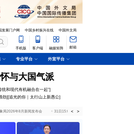
国发展门户网
中国乡村振兴在线
中国外文局
邮箱
手机版
客户端
融媒矩阵
站
专业平台
外宣平台
情怀与大国气派
传统和现代有机融合在一起”
]
强劲
][
追光的你｜太行山上新愚公
]
<
>
国气象局2026年8月新闻发布会
31日15:00 国新办就加快推动“十五五”时期退