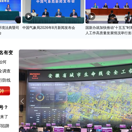
环境法典暨司
中国气象局2026年8月新闻发布会
国新办就加快推动“十五五”时
会
人工作高质量发展情况举行发
名有变
如何
全调查
行防线
号？
图来了
罪陷阱