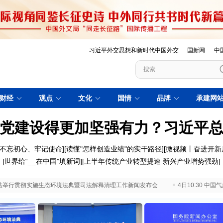
习近平外交思想和新时代中国外交
国新网
中
财经
观点
文化
国情
品牌
承建网
党建设得更加坚强有力？习近平
不忘初心、牢记使命
][
读懂"怎样创造业绩"的实干路径
][
微视频丨奋进开新
[
世界给“__在中国”填新词
][
上半年传统产业转型提速 新兴产业增势强劲
]
 最高法举行贯彻实施生态环境法典暨司法解释清理工作新闻发布会
4日10:30 中