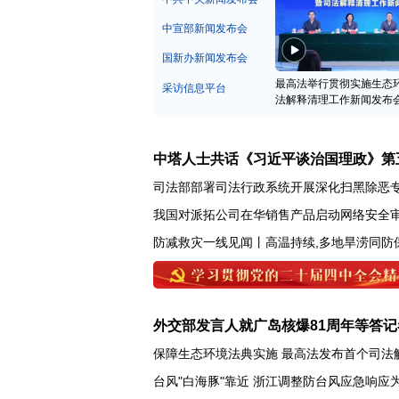
中宣部新闻发布会
国新办新闻发布会
最高法举行贯彻实施生态
采访信息平台
法解释清理工作新闻发布
中塔人士共话《习近平谈治国理政》第
司法部部署司法行政系统开展深化扫黑除恶
我国对派拓公司在华销售产品启动网络安全
防减救灾一线见闻丨高温持续,多地旱涝同防
外交部发言人就广岛核爆81周年等答记
保障生态环境法典实施 最高法发布首个司法
台风"白海豚"靠近 浙江调整防台风应急响应