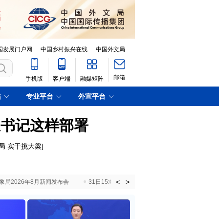
国发展门户网
中国乡村振兴在线
中国外文局
邮箱
手机版
客户端
融媒矩阵
站
专业平台
外宣平台
总书记这样部署
局 实干挑大梁
]
<
>
国气象局2026年8月新闻发布会
31日15:00 国新办就加快推动“十五五”时期退