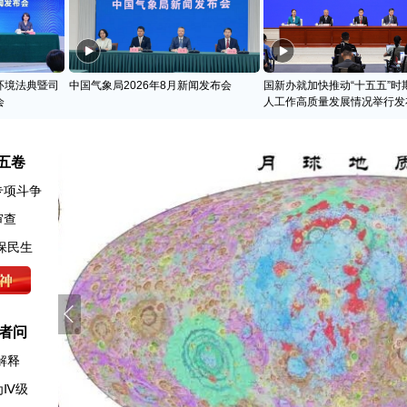
环境法典暨司
中国气象局2026年8月新闻发布会
国新办就加快推动“十五五”时
会
人工作高质量发展情况举行发
五卷
专项斗争
审查
保民生
者问
解释
为Ⅳ级