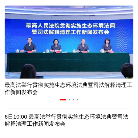
入境游火热 前7月北京离境退税各项数据均创新高
我国自阿根廷进口的牛肉已达到规定数量的50%
上半年我国黄金消费量511.412吨，同比增长1.23%
AI客服承诺不实、人工客服接入困难 中消协回应
最高法举行贯彻实施生态环境法典暨司法解释清理工
数据有了“身份证” 我国正稳步推进数据产权登记
作新闻发布会
协议接近达成 伊朗披露海峡新航道通行细节
6日10:00 最高法举行贯彻实施生态环境法典暨司法
白宫否认特朗普与赫格塞思因弹药库存短缺发生争执
解释清理工作新闻发布会