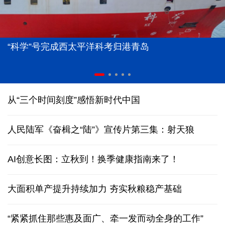
“科学”号完成西太平洋科考归港青岛
从“三个时间刻度”感悟新时代中国
人民陆军《奋楫之“陆”》宣传片第三集：射天狼
AI创意长图：立秋到！换季健康指南来了！
大面积单产提升持续加力 夯实秋粮稳产基础
“紧紧抓住那些惠及面广、牵一发而动全身的工作”