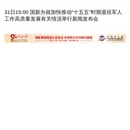
美国筑起AI墙：激化国内对立 却堵不住中国AI热
31日15:00 国新办就加快推动“十五五”时期退役军人
工作高质量发展有关情况举行新闻发布会
外媒说丨中国在非洲青年群体中的好感度稳步上升
我国学者发现银河系外围气体盘呈现波纹状褶皱结构
“十五五”开局之年传统产业转型焕
黄河壶口瀑布金瀑
新一线观察
读懂中国