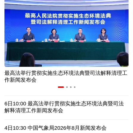
高温下用电负荷创新高 解码今夏的清凉底气
活力中国调研行丨弯道超车 如何“皖”美提速
7月份中国仓储指数保持扩张 行业运行韧性较强
小球赛撬动大消费 体育赛事激活城市发展新动能
最高法举行贯彻实施生态环境法典暨司法解释清理工
“电影+文旅”深度融合 光影经济撬动暑期消费新蓝海
作新闻发布会
日本执政当局应停止在核问题上玩火
6日10:00 最高法举行贯彻实施生态环境法典暨司法
俄黑客称获取北约直接参与袭击俄领土证据
解释清理工作新闻发布会
全球媒体聚焦︱外媒：美国劳动力市场正在走弱
4日10:30 中国气象局2026年8月新闻发布会