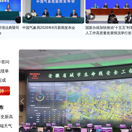
环境法典暨司
中国气象局2026年8月新闻发布会
国新办就加快推动“十五五”时
会
人工作高质量发展情况举行发
并答问
成绩单
完成
布
历史新高
端天气