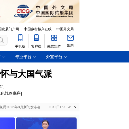
国发展门户网
中国乡村振兴在线
中国外文局
邮箱
手机版
客户端
融媒矩阵
站
专业平台
外宣平台
情怀与大国气派
”
]
代化战略底座
]
<
>
国气象局2026年8月新闻发布会
31日15:00 国新办就加快推动“十五五”时期退