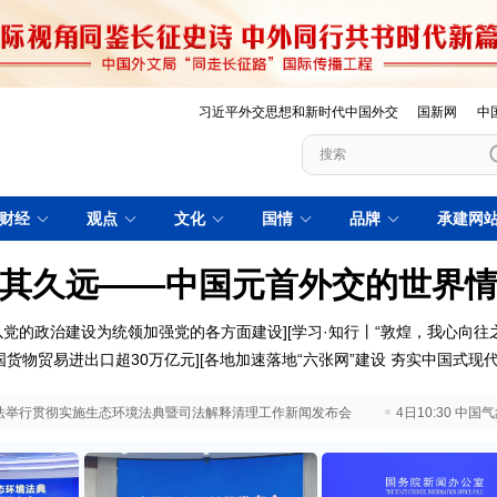
习近平外交思想和新时代中国外交
国新网
中
财经
观点
文化
国情
品牌
承建网
其久远——中国元首外交的世界
以党的政治建设为统领加强党的各方面建设
][
学习·知行丨“敦煌，我心向往之
国货物贸易进出口超30万亿元
][
各地加速落地“六张网”建设 夯实中国式现
 最高法举行贯彻实施生态环境法典暨司法解释清理工作新闻发布会
4日10:30 中