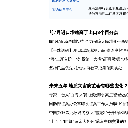
中宣部新闻发布会
国新办新闻发布会
最高法举行贯彻实施生态
采访信息平台
法解释清理工作新闻发布
前7月进口增速高于出口8个百分点
闻“风”而动严阵以待 全力保障人民群众生命
【一线调研】夏日出游热潮走高 轨道串起消
“粤”上新台阶丨“外贸第一大省”证明 数据也
未来五年 地质灾害防范会有哪些变化？
专家：台风“白海豚”路径渐清晰 高度警惕做
国防部征兵办公室印发征兵工作人员职业道
中国第16次北冰洋考察队“雪龙2”号开始冰站