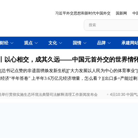
习近平外交思想和新时代中国外交
国新网
中
财经
观点
文化
国情
品牌
承建网
丨以心相交，成其久远——中国元首外交的世界情
[
总书记点赞的非遗苗绣焕发新生机
][
“大力发展以人民为中心的体育事业”
]
经济“半年答卷”
上半年3.6万亿元经济增量，怎么看？
]
[
出口多=产能过
 最高法举行贯彻实施生态环境法典暨司法解释清理工作新闻发布会
4日10:30 中