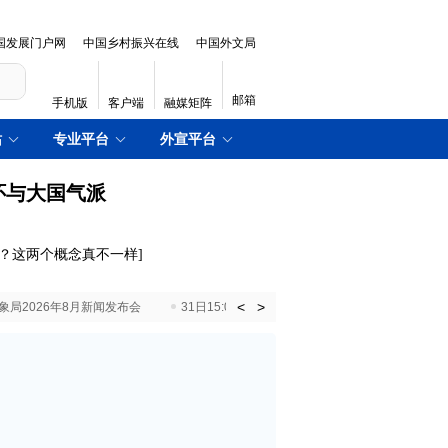
国发展门户网
中国乡村振兴在线
中国外文局
邮箱
手机版
客户端
融媒矩阵
站
专业平台
外宣平台
怀与大国气派
剩？这两个概念真不一样
]
<
>
国气象局2026年8月新闻发布会
31日15:00 国新办就加快推动“十五五”时期退