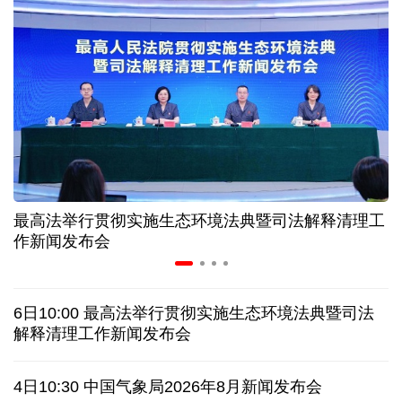
近346亿元 广东电网交出上半年投资建设亮眼答卷
31省份上半年外贸成绩单出炉 见证产业提质跃迁
比一张A4纸还要薄！我国高端钢材迎来密集突破
让药品更好触达患者 多款新药选择网络平台首发
最高法举行贯彻实施生态环境法典暨司法解释清理工
7月份中国仓储指数保持扩张 行业运行韧性较强
作新闻发布会
日本"再军事化"妄动是地区和平稳定真正威胁
6日10:00 最高法举行贯彻实施生态环境法典暨司法
乌总统呼吁向乌提供更多导弹 特朗普：我们也想要
解释清理工作新闻发布会
日本广岛废墟旁响起抗议声：勿忘历史、拒绝拥核
4日10:30 中国气象局2026年8月新闻发布会