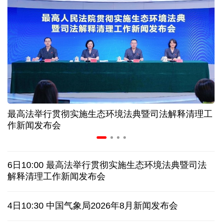
情满天山 援疆印记丨安徽支教生赢得桃李秀昆仑
从助力重建家园到治理乡村西藏扎西岗乡的乡贤力量
上半年医药工业创新加速突破 研发实力不断提升
最高法举行贯彻实施生态环境法典暨司法解释清理工
夏日经济乘“热”而上 消费市场向“新”而行
作新闻发布会
架起巴西和中国人民相知相亲的桥梁
6日10:00 最高法举行贯彻实施生态环境法典暨司法
南京大屠杀历史不容篡改 日本打“核爆”牌洗不掉血债
解释清理工作新闻发布会
深山里的全球冠军：海外“Z世代”在黔读懂中国机遇
4日10:30 中国气象局2026年8月新闻发布会