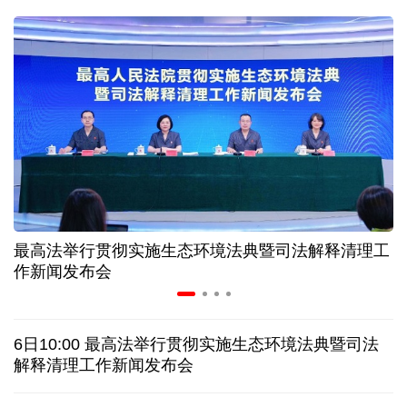
球票撬动全城消费 赛事经济如何将"流量"变"增量"
第五届数贸会将首设Token专区 探索算力贸易新路径
北京：非京籍家庭购房社保个税缴纳年限下调为一年
近346亿元 广东电网交出上半年投资建设亮眼答卷
最高法举行贯彻实施生态环境法典暨司法解释清理工
31省份上半年外贸成绩单出炉 见证产业提质跃迁
作新闻发布会
乌克兰石油公司设施遭遇大规模袭击
6日10:00 最高法举行贯彻实施生态环境法典暨司法
俄黑客称获取北约直接参与袭击俄领土的书面证据
解释清理工作新闻发布会