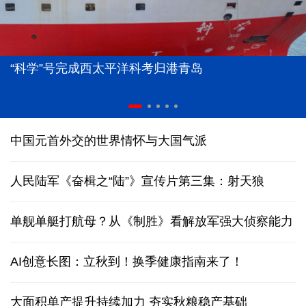
“科学”号完成西太平洋科考归港青岛
中国元首外交的世界情怀与大国气派
人民陆军《奋楫之“陆”》宣传片第三集：射天狼
单舰单艇打航母？从《制胜》看解放军强大侦察能力
AI创意长图：立秋到！换季健康指南来了！
大面积单产提升持续加力 夯实秋粮稳产基础