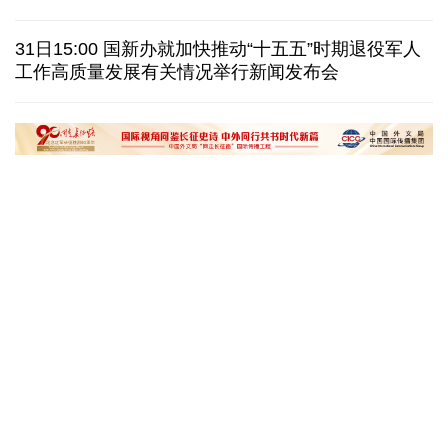
泽连斯基：乌克兰美国就"爱国者"导弹供应达成协议
31日15:00 国新办就加快推动“十五五”时期退役军人
一无人机自罗马尼亚方向进入保加利亚领空后爆炸
工作高质量发展有关情况举行新闻发布会
美国AI频频翻车，智能体自主攻击真人隐患浮上水面
匈牙利执政党宣布提名前最高法院院长为总统候选人
“十五五”开局之年传统产业转型焕
黄河壶口瀑布金瀑
新一线观察
读懂中国