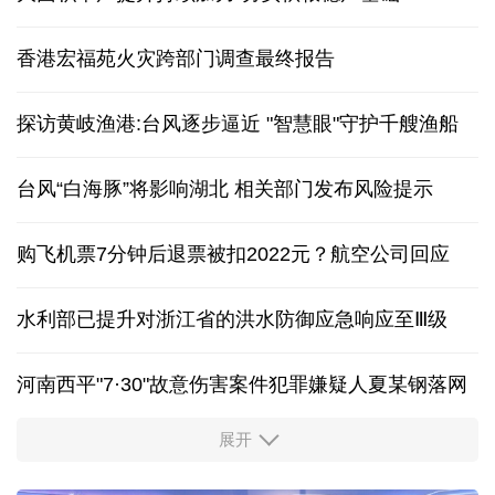
香港宏福苑火灾跨部门调查最终报告
探访黄岐渔港:台风逐步逼近 "智慧眼"守护千艘渔船
台风“白海豚”将影响湖北 相关部门发布风险提示
购飞机票7分钟后退票被扣2022元？航空公司回应
水利部已提升对浙江省的洪水防御应急响应至Ⅲ级
河南西平"7·30"故意伤害案件犯罪嫌疑人夏某钢落网
展开
服务实体经济 财政金融打出“组合拳”