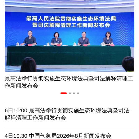
美媒:多场景低成本应用 中国让AI变得更具实用价值
上半年机械工业规上企业实现营业收入同比增长
6.5%
“零关税”实施100天 见证中非合作新气象
高温下用电负荷创新高 解码今夏的清凉底气
最高法举行贯彻实施生态环境法典暨司法解释清理工
作新闻发布会
活力中国调研行丨弯道超车 如何“皖”美提速
老挝国会主席赛宋蓬逝世
6日10:00 最高法举行贯彻实施生态环境法典暨司法
解释清理工作新闻发布会
伊朗：与阿曼“接近”达成协议但并不意味重开海峡
4日10:30 中国气象局2026年8月新闻发布会