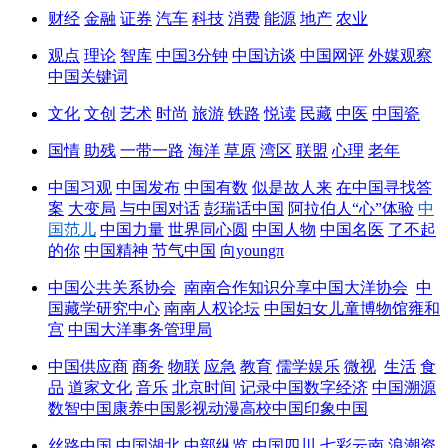
财经
金融
证券
汽车
科技
消费
能源
地产
农业
观点
理论
智库
中国3分钟
中国访谈
中国网评
外媒观察
中国关键词
文化
文创
艺术
时尚
旅游
铁路
悦读
民藏
中医
中国瓷
国情
助残
一带一路
海洋
草原
湾区
联盟
心理
老年
中国习观
中国发布
中国有数
似是故人来
在中国寻找答
案
大变局
与中国对话
彭瑞话中国
阿拉伯人“心”体验
中
国范儿
中国力量
世界同心圆
中国人物
中国名医
了不起
的你
中国精神
节气中国
向youngπ
中国公共关系协会
南南合作知识分享
中国大洋协会
中
国藏学研究中心
南南人权论坛
中国妇女儿童博物馆
雍和
宫
中国大洋事务管理局
中国供应商
商务
物联
应急
教育
儒学
娱乐
微视
生活
食
品
道家文化
音乐
北京时间
记录中国
数字经济
中国溯源
数智中国
康养中国
影视
动漫
高校中国
印象中国
丝路中国
中国湖北
中部纵览
中国四川
七彩云南
浪潮资