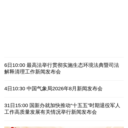
二季度中国清洁能源建设景气指数处于较景气区间
服贸会进入倒计时一个月 180余项创新成果将发布
非必要不乱花 医保个人账户里的钱如何用在刀刃上
"校园贷"换上"新马甲" 警惕暑假期间网络消费陷阱
最高法举行贯彻实施生态环境法典暨司法解释清理工
2026暑期档票房破85亿 已连续30天单日票房破亿
作新闻发布会
哥伦比亚西部发生地震 首都波哥大震感明显
6日10:00 最高法举行贯彻实施生态环境法典暨司法
沙特一沙发工厂发生火灾 致16名孟加拉国工人死亡
解释清理工作新闻发布会