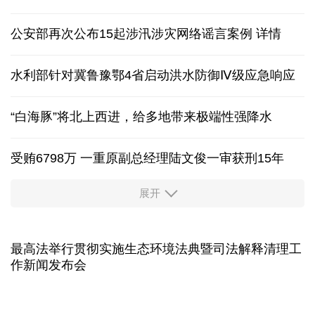
从流程简化到资金加码 多地完善汽车消费补贴政策
两部门预拨1.8亿元中央自然灾害救灾资金
中国网评 | 中国反制体系已成熟，美西方别再误判
公安部再次公布15起涉汛涉灾网络谣言案例
详情
水利部针对冀鲁豫鄂4省启动洪水防御Ⅳ级应急响应
“白海豚”将北上西进，给多地带来极端性强降水
受贿6798万 一重原副总经理陆文俊一审获刑15年
展开
从中国空调热销欧洲，看中国制造惠及全球