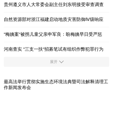
增长17.3% 前7月我国货物贸易进出口超30万亿元
国防部：中国军队坚决反制任何闹海挑衅图谋
南水北调中线工程调水800亿立方米 惠及1.18亿群众
贵州遵义市人大常委会副主任刘东明接受审查调查
自然资源部对浙江福建启动地质灾害防御Ⅳ级响应
"梅姨案"被拐儿童父亲申军良：盼梅姨早日受严惩
河南查实 "三支一扶"招募笔试有组织作弊犯罪行为
展开
东航：国内客票提前14天免费退改