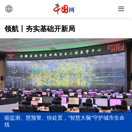
领航丨夯实基础开新局
习近平总书记关切事｜厚植营商沃土推动东北全面振
兴
前7个月我国货物贸易进出口超30万亿元