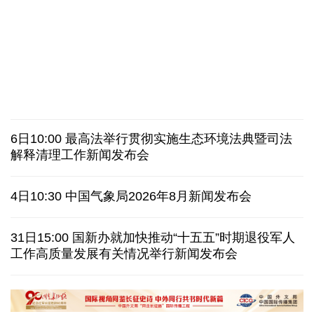
近346亿元 广东电网交出上半年投资建设亮眼答卷
31省份上半年外贸成绩单出炉 见证产业提质跃迁
比一张A4纸还要薄！我国高端钢材迎来密集突破
让药品更好触达患者 多款新药选择网络平台首发
最高法举行贯彻实施生态环境法典暨司法解释清理工
7月份中国仓储指数保持扩张 行业运行韧性较强
作新闻发布会
日本"再军事化"妄动是地区和平稳定真正威胁
6日10:00 最高法举行贯彻实施生态环境法典暨司法
乌总统呼吁向乌提供更多导弹 特朗普：我们也想要
解释清理工作新闻发布会
日本广岛废墟旁响起抗议声：勿忘历史、拒绝拥核