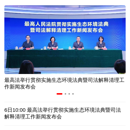
二季度中国清洁能源建设景气指数处于较景气区间
服贸会进入倒计时一个月 180余项创新成果将发布
非必要不乱花 医保个人账户里的钱如何用在刀刃上
"校园贷"换上"新马甲" 警惕暑假期间网络消费陷阱
最高法举行贯彻实施生态环境法典暨司法解释清理工
2026暑期档票房破85亿 已连续30天单日票房破亿
作新闻发布会
哥伦比亚西部发生地震 首都波哥大震感明显
6日10:00 最高法举行贯彻实施生态环境法典暨司法
沙特一沙发工厂发生火灾 致16名孟加拉国工人死亡
解释清理工作新闻发布会