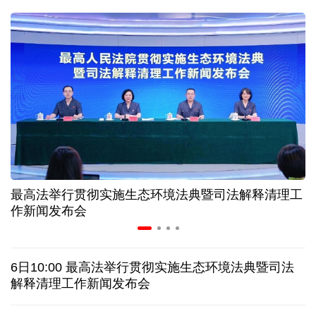
31省份上半年外贸成绩单出炉 见证产业提质跃迁
比一张A4纸还要薄！我国高端钢材迎来密集突破
让药品更好触达患者 多款新药选择网络平台首发
7月份中国仓储指数保持扩张 行业运行韧性较强
最高法举行贯彻实施生态环境法典暨司法解释清理工
金价大反弹！黄金以旧换新业务火热，记者探访
作新闻发布会
日本新版《防卫白皮书》，满篇野心和谎言
6日10:00 最高法举行贯彻实施生态环境法典暨司法
泰国发生校园枪击案 致7人死亡 17人伤
凶手疑自杀
解释清理工作新闻发布会