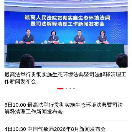
入境游火热 前7月北京离境退税各项数据均创新高
我国自阿根廷进口的牛肉已达到规定数量的50%
上半年我国黄金消费量511.412吨，同比增长1.23%
AI客服承诺不实、人工客服接入困难 中消协回应
最高法举行贯彻实施生态环境法典暨司法解释清理工
数据有了“身份证” 我国正稳步推进数据产权登记
作新闻发布会
协议接近达成 伊朗披露海峡新航道通行细节
6日10:00 最高法举行贯彻实施生态环境法典暨司法
白宫否认特朗普与赫格塞思因弹药库存短缺发生争执
解释清理工作新闻发布会
美媒称美国增派人手 在古巴加大力度开展情报活动
4日10:30 中国气象局2026年8月新闻发布会