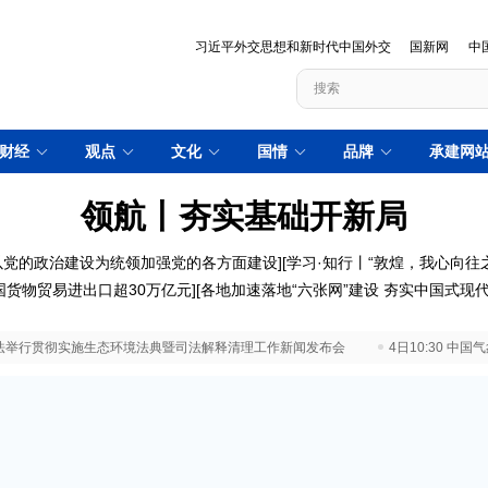
习近平外交思想和新时代中国外交
国新网
中
财经
观点
文化
国情
品牌
承建网
领航丨夯实基础开新局
以党的政治建设为统领加强党的各方面建设
][
学习·知行丨“敦煌，我心向往之
国货物贸易进出口超30万亿元
][
各地加速落地“六张网”建设 夯实中国式现
 最高法举行贯彻实施生态环境法典暨司法解释清理工作新闻发布会
4日10:30 中