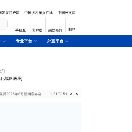
国发展门户网
中国乡村振兴在线
中国外文局
邮箱
手机版
客户端
融媒矩阵
站
专业平台
外宣平台
”
]
代化战略底座
]
<
>
国气象局2026年8月新闻发布会
31日15:00 国新办就加快推动“十五五”时期退