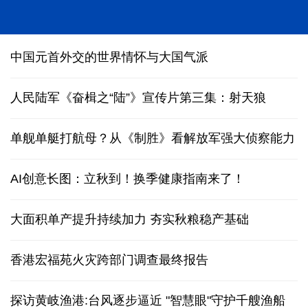
“科学”号完成西太平洋科考归港青岛
中国元首外交的世界情怀与大国气派
人民陆军《奋楫之“陆”》宣传片第三集：射天狼
单舰单艇打航母？从《制胜》看解放军强大侦察能力
AI创意长图：立秋到！换季健康指南来了！
大面积单产提升持续加力 夯实秋粮稳产基础