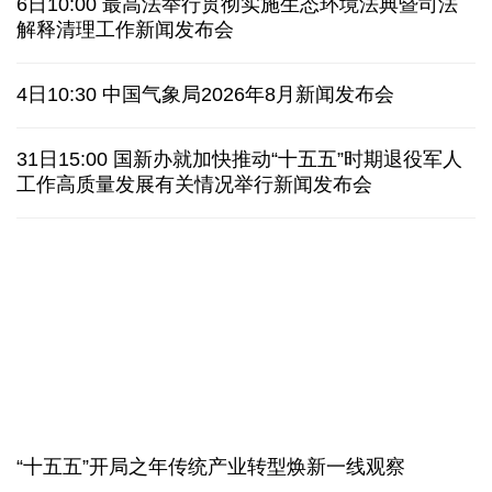
美媒:多场景低成本应用 中国让AI变得更具实用价值
上半年机械工业规上企业实现营业收入同比增长
6.5%
“零关税”实施100天 见证中非合作新气象
高温下用电负荷创新高 解码今夏的清凉底气
最高法举行贯彻实施生态环境法典暨司法解释清理工
作新闻发布会
活力中国调研行丨弯道超车 如何“皖”美提速
老挝国会主席赛宋蓬逝世
6日10:00 最高法举行贯彻实施生态环境法典暨司法
解释清理工作新闻发布会
伊朗：与阿曼“接近”达成协议但并不意味重开海峡
4日10:30 中国气象局2026年8月新闻发布会