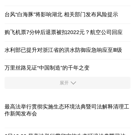
香港宏福苑火灾跨部门调查最终报告
探访黄岐渔港:台风逐步逼近 "智慧眼"守护千艘渔船
台风“白海豚”将影响湖北 相关部门发布风险提示
购飞机票7分钟后退票被扣2022元？航空公司回应
水利部已提升对浙江省的洪水防御应急响应至Ⅲ级
万里丝路见证“中国制造”的千年之变
展开
服务实体经济 财政金融打出“组合拳”