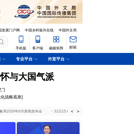
国发展门户网
中国乡村振兴在线
中国外文局
邮箱
手机版
客户端
融媒矩阵
站
专业平台
外宣平台
情怀与大国气派
”
]
代化战略底座
]
<
>
国气象局2026年8月新闻发布会
31日15:00 国新办就加快推动“十五五”时期退