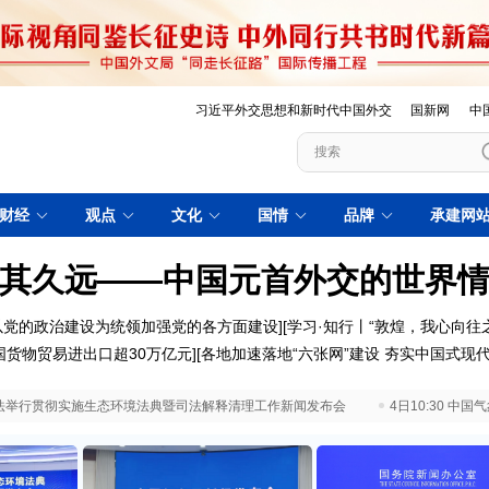
习近平外交思想和新时代中国外交
国新网
中
财经
观点
文化
国情
品牌
承建网
其久远——中国元首外交的世界
以党的政治建设为统领加强党的各方面建设
][
学习·知行丨“敦煌，我心向往之
国货物贸易进出口超30万亿元
][
各地加速落地“六张网”建设 夯实中国式现
 最高法举行贯彻实施生态环境法典暨司法解释清理工作新闻发布会
4日10:30 中