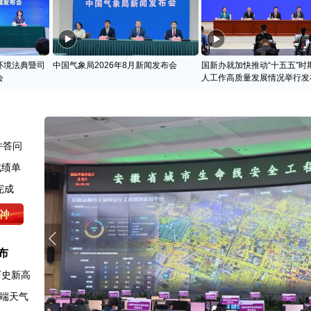
环境法典暨司
中国气象局2026年8月新闻发布会
国新办就加快推动“十五五”时
会
人工作高质量发展情况举行发
并答问
成绩单
完成
布
历史新高
端天气