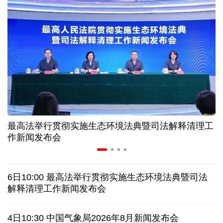
中证协召开国际业务委员会主任委员（扩大）会议
我国首个银行业数据出境负面清单备案案例落地北京
科创转型到全球布局 上海出台规划让民企敢闯敢投
合肥"人工智能+"多场景落地 千行百业装上智慧引擎
最高法举行贯彻实施生态环境法典暨司法解释清理工
宇树科技战略配售名单公布:DeepSeek、腾讯等在列
作新闻发布会
美媒称美国中情局秘密设立古巴工作组
6日10:00 最高法举行贯彻实施生态环境法典暨司法
俄外交部说日本加速"再军事化"扰乱地区及全球安全
解释清理工作新闻发布会
被曝酒驾、盗窃、猥亵等 日本自卫队多人遭受处分
4日10:30 中国气象局2026年8月新闻发布会