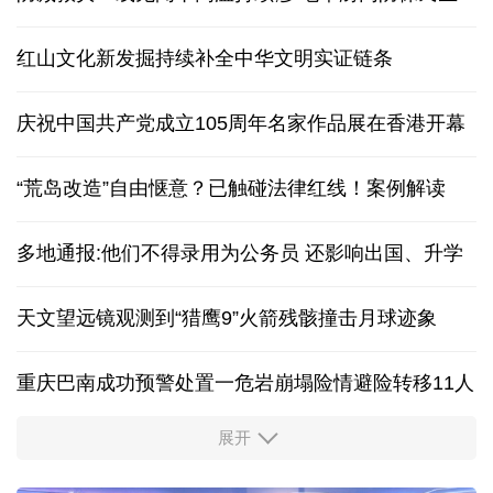
红山文化新发掘持续补全中华文明实证链条
庆祝中国共产党成立105周年名家作品展在香港开幕
“荒岛改造”自由惬意？已触碰法律红线！案例解读
多地通报:他们不得录用为公务员 还影响出国、升学
天文望远镜观测到“猎鹰9”火箭残骸撞击月球迹象
重庆巴南成功预警处置一危岩崩塌险情避险转移11人
展开
“新”意盎然，外资机构持续看好中国经济